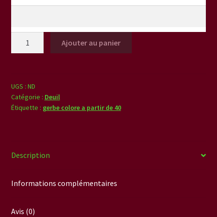
quantité
Ajouter au panier
de
Gerbe
coloré
à
UGS :
ND
Catégorie :
Deuil
partir
Étiquette :
gerbe colore a partir de 40
de
40
euros
Description
Informations complémentaires
Avis (0)