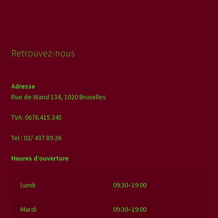
plusieurs
€150,00
variations.
Les
options
Retrouvez-nous
peuvent
être
choisies
Adresse
sur
Rue de Wand 134,
1020 Bruxelles
la
page
TVA: 0676.415.345
du
Tel : 02/ 437.89.26
produit
Heures d’ouverture
Lundi
09:30–19:00
Mardi
09:30–19:00