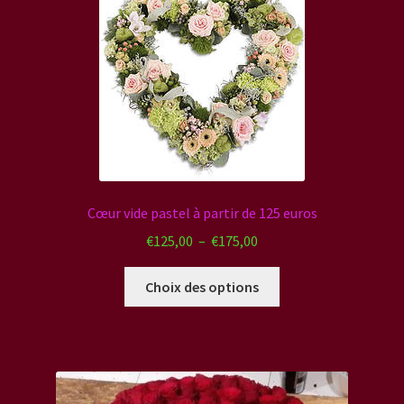
Cœur vide pastel à partir de 125 euros
Plage
€
125,00
–
€
175,00
de
Ce
prix :
Choix des options
produit
€125,00
a
à
plusieurs
€175,00
variations.
Les