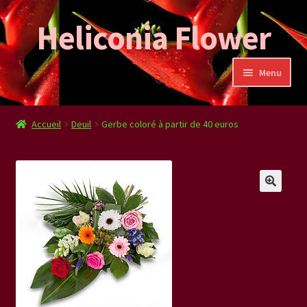
Heliconia Flower
Aller
Aller
à
au
la
contenu
Menu
navigation
Accueil
Accueil
Deuil
Gerbe coloré à partir de 40 euros
Bienvenue
Abonnements
Panier
Validation de la commande
Mon compte