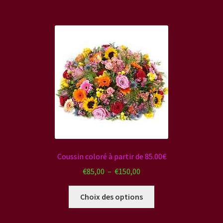
plusieurs
variations.
Les
options
peuvent
être
choisies
sur
la
page
du
produit
Coussin coloré à partir de 85.00€
Plage
€
85,00
–
€
150,00
de
Ce
prix :
Choix des options
produit
€85,00
a
à