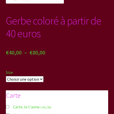
Contact
Gerbe coloré à partir de
Politique de confidentialité
40 euros
Plage
€
40,00
–
€
80,00
de
prix :
Size
€40,00
à
Carte
€80,00
Carte Je t'aime
(
+
€
1,50
)