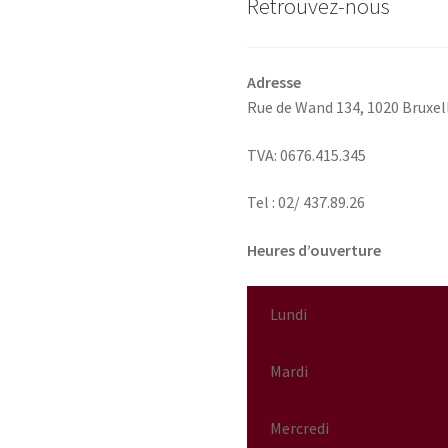
Retrouvez-nous
d
produit
p
Adresse
Rue de Wand 134,
1020 Bruxel
TVA: 0676.415.345
Tel : 02/ 437.89.26
Heures d’ouverture
Lundi
Mardi
Mercredi