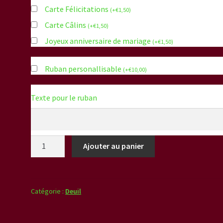
Carte Félicitations
(
+
€
1,50
)
Carte Câlins
(
+
€
1,50
)
Joyeux anniversaire de mariage
(
+
€
1,50
)
Ruban personallisable
(
+
€
10,00
)
Texte pour le ruban
quantité
Ajouter au panier
de
Coeur
plein
sur
Catégorie :
Deuil
pied