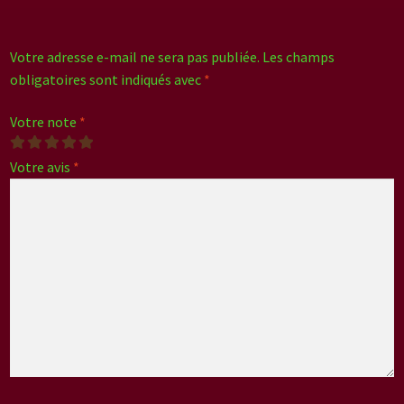
Votre adresse e-mail ne sera pas publiée.
Les champs
obligatoires sont indiqués avec
*
Votre note
*
Votre avis
*