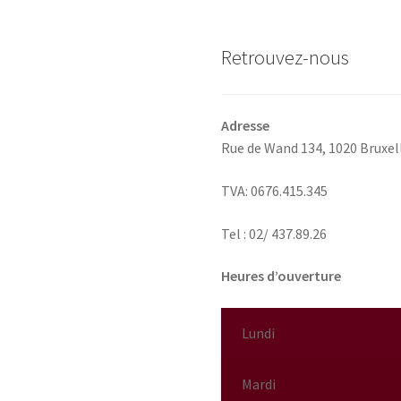
la
p
Retrouvez-nous
d
p
Adresse
Rue de Wand 134,
1020 Bruxel
TVA: 0676.415.345
Tel : 02/ 437.89.26
Heures d’ouverture
Lundi
Mardi