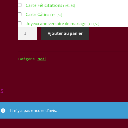
Carte Félicitations
(
+
€
1,50
)
Carte Câlins
(
+
€
1,50
)
Joyeux anniversaire de mariage
(
+
€
1,50
)
quantité
Ajouter au panier
de
Poupée
dans
sa
Catégorie :
Noël
voiture
is
Il n’y a pas encore d’avis.