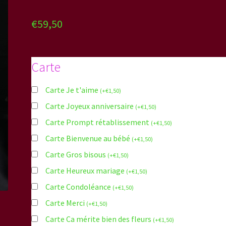
€
59,50
Carte
Carte Je t'aime
(
+
€
1,50
)
Carte Joyeux anniversaire
(
+
€
1,50
)
Carte Prompt rétablissement
(
+
€
1,50
)
Carte Bienvenue au bébé
(
+
€
1,50
)
Carte Gros bisous
(
+
€
1,50
)
Carte Heureux mariage
(
+
€
1,50
)
Carte Condoléance
(
+
€
1,50
)
Carte Merci
(
+
€
1,50
)
Carte Ca mérite bien des fleurs
(
+
€
1,50
)