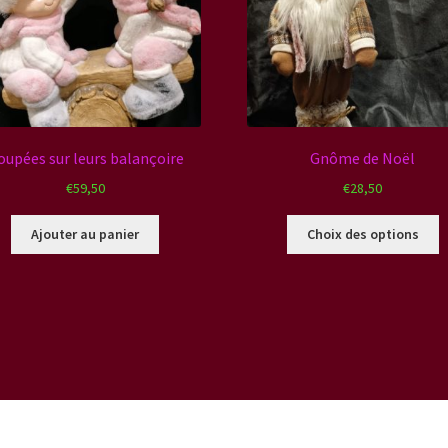
oupées sur leurs balançoire
Gnôme de Noël
€
59,50
€
28,50
C
Ajouter au panier
Choix des options
p
a
p
v
L
o
p
ê
c
s