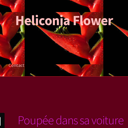
Heliconia Flower
Contact
ation de la commande
Mon compte
Contact
Poupée dans sa voiture