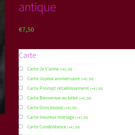
antique
€
7,50
Carte
Carte Je t'aime
(
+
€
1,50
)
Carte Joyeux anniversaire
(
+
€
1,50
)
Carte Prompt rétablissement
(
+
€
1,50
)
Carte Bienvenue au bébé
(
+
€
1,50
)
Carte Gros bisous
(
+
€
1,50
)
Carte Heureux mariage
(
+
€
1,50
)
Carte Condoléance
(
+
€
1,50
)