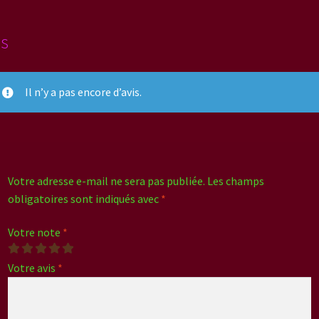
is
Il n’y a pas encore d’avis.
Votre adresse e-mail ne sera pas publiée.
Les champs
obligatoires sont indiqués avec
*
Votre note
*
Votre avis
*