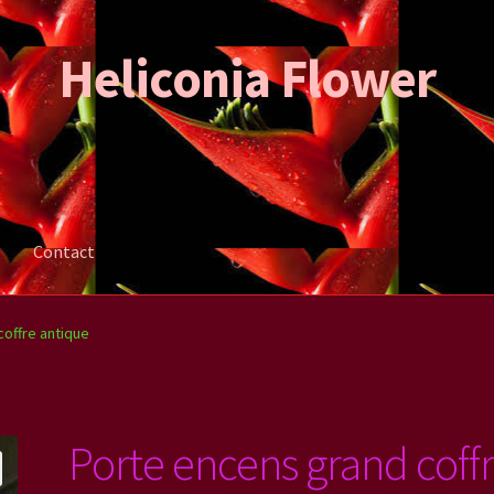
Heliconia Flower
Contact
ation de la commande
Mon compte
Contact
offre antique
Porte encens grand coff