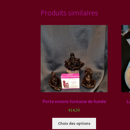
Produits similaires
Porte encens fontaine de fumée
L
€
14,50
Ce
Choix des options
produit