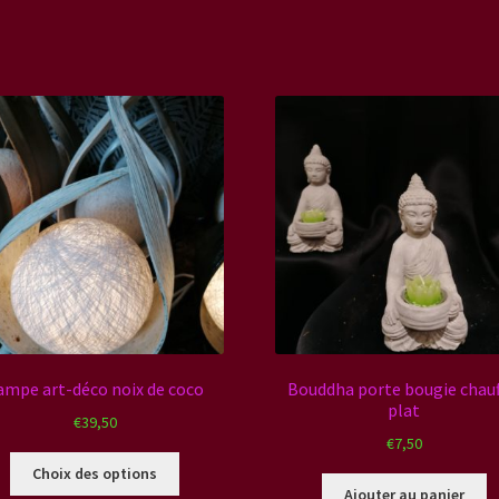
ampe art-déco noix de coco
Bouddha porte bougie chauf
plat
€
39,50
€
7,50
Ce
Choix des options
produit
Ajouter au panier