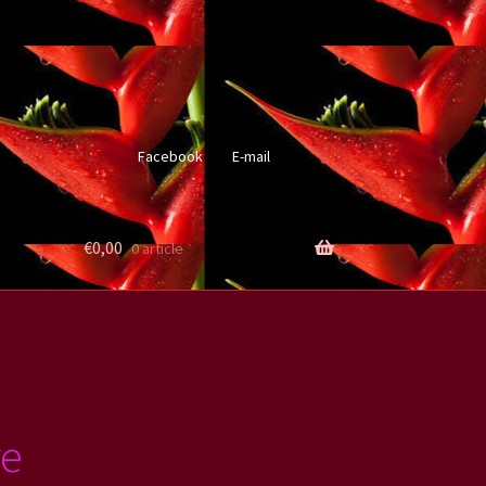
Facebook
E-mail
€
0,00
0 article
re