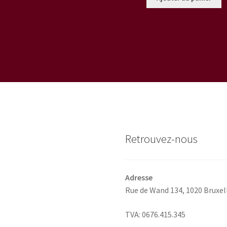
a
plusieurs
variations.
Les
options
peuvent
être
choisies
sur
la
page
du
Retrouvez-nous
produit
Adresse
Rue de Wand 134,
1020 Bruxel
TVA: 0676.415.345