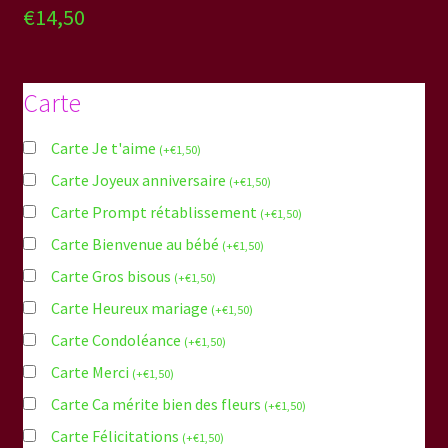
€
14,50
Carte
Carte Je t'aime
(
+
€
1,50
)
Carte Joyeux anniversaire
(
+
€
1,50
)
Carte Prompt rétablissement
(
+
€
1,50
)
Carte Bienvenue au bébé
(
+
€
1,50
)
Carte Gros bisous
(
+
€
1,50
)
Carte Heureux mariage
(
+
€
1,50
)
Carte Condoléance
(
+
€
1,50
)
Carte Merci
(
+
€
1,50
)
Carte Ca mérite bien des fleurs
(
+
€
1,50
)
Carte Félicitations
(
+
€
1,50
)