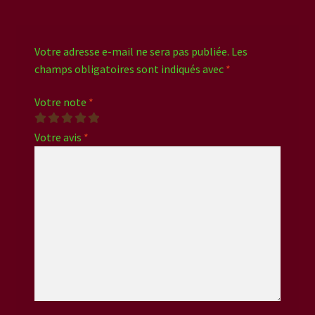
Votre adresse e-mail ne sera pas publiée.
Les
champs obligatoires sont indiqués avec
*
Votre note
*
Votre avis
*