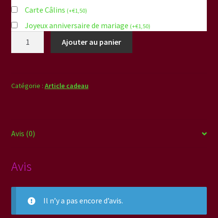
Carte Câlins
(
+
€
1,50
)
Joyeux anniversaire de mariage
(
+
€
1,50
)
quantité
Ajouter au panier
de
Buste
de
Bouddha
Catégorie :
Article cadeau
Avis (0)
Avis
Il n’y a pas encore d’avis.