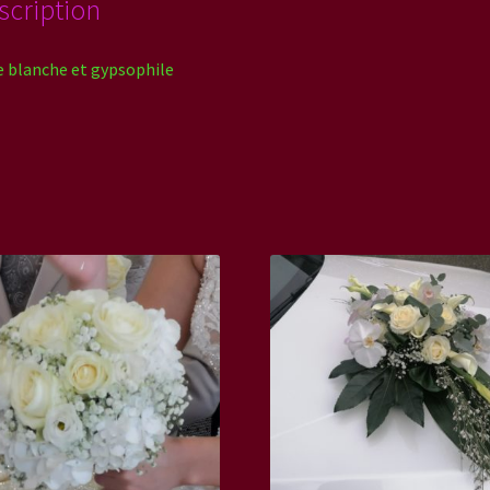
scription
 blanche et gypsophile