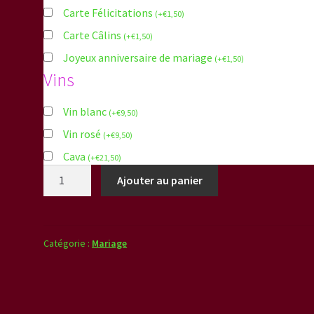
Carte Félicitations
(
+
€
1,50
)
Carte Câlins
(
+
€
1,50
)
Joyeux anniversaire de mariage
(
+
€
1,50
)
Vins
Vin blanc
(
+
€
9,50
)
Vin rosé
(
+
€
9,50
)
Cava
(
+
€
21,50
)
quantité
Ajouter au panier
de
Boutonnière
Catégorie :
Mariage