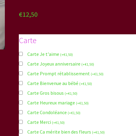
€
12,50
Carte
Carte Je t'aime
(
+
€
1,50
)
Carte Joyeux anniversaire
(
+
€
1,50
)
Carte Prompt rétablissement
(
+
€
1,50
)
Carte Bienvenue au bébé
(
+
€
1,50
)
Carte Gros bisous
(
+
€
1,50
)
Carte Heureux mariage
(
+
€
1,50
)
Carte Condoléance
(
+
€
1,50
)
Carte Merci
(
+
€
1,50
)
Carte Ca mérite bien des fleurs
(
+
€
1,50
)