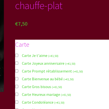
chauffe-plat
€
7,50
Carte
Carte Je t'aime
(
+
€
1,50
)
Carte Joyeux anniversaire
(
+
€
1,50
)
Carte Prompt rétablissement
(
+
€
1,50
)
Carte Bienvenue au bébé
(
+
€
1,50
)
Carte Gros bisous
(
+
€
1,50
)
Carte Heureux mariage
(
+
€
1,50
)
Carte Condoléance
(
+
€
1,50
)