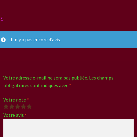
is
Il n’y a pas encore d’avis.
Votre adresse e-mail ne sera pas publiée.
Les champs
obligatoires sont indiqués avec
*
Votre note
*
Votre avis
*