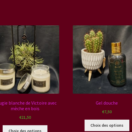
gie blanche de Victoire avec
Gel douche
mèche en bois
€
7,50
€
21,50
C
Choix des options
Ce
p
Choix des options