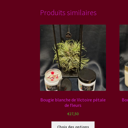
Produits similaires
Bougie blanche de Victoire pétale
Bou
de fleurs
€
27,50
Ce
Choix des options