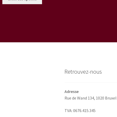
produit
a
a
p
plusieurs
v
variations.
L
Les
o
options
p
peuvent
ê
être
c
choisies
s
sur
la
la
p
page
d
Retrouvez-nous
du
p
produit
Adresse
Rue de Wand 134,
1020 Bruxel
TVA: 0676.415.345