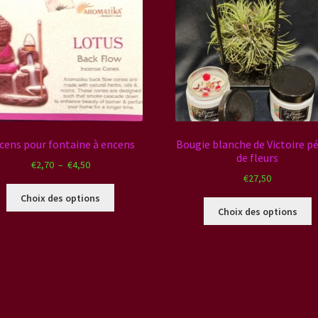
cens pour fontaine à encens
Bougie blanche de Victoire p
de fleurs
Plage
€
2,70
–
€
4,50
€
27,50
de
Ce
prix :
Choix des options
C
produit
€2,70
Choix des options
p
a
à
a
plusieurs
€4,50
p
variations.
v
Les
L
options
o
peuvent
p
être