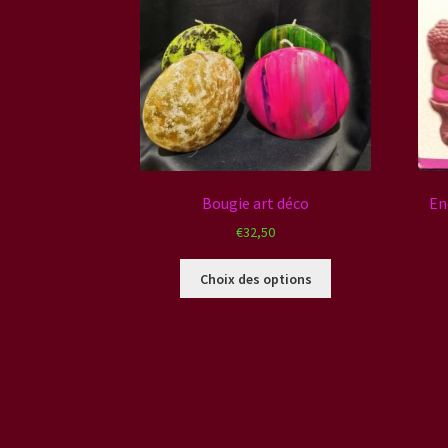
Bougie art déco
En
€
32,50
Ce
Choix des options
produit
a
plusieurs
variations.
Les
options
peuvent
être