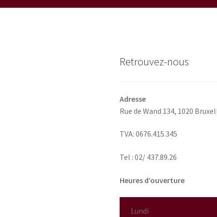
ê
choisies
c
sur
s
la
la
page
p
du
Retrouvez-nous
d
produit
p
Adresse
Rue de Wand 134,
1020 Bruxel
TVA: 0676.415.345
Tel : 02/ 437.89.26
Heures d’ouverture
Lundi