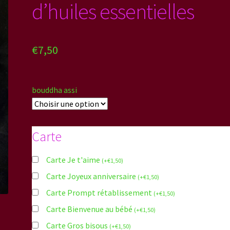
d’huiles essentielles
€
7,50
bouddha assi
Carte
Carte Je t'aime
(
+
€
1,50
)
Carte Joyeux anniversaire
(
+
€
1,50
)
Carte Prompt rétablissement
(
+
€
1,50
)
Carte Bienvenue au bébé
(
+
€
1,50
)
Carte Gros bisous
(
+
€
1,50
)