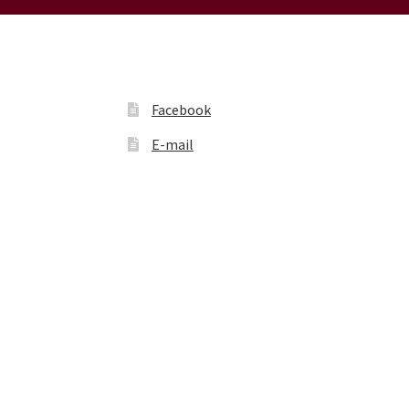
choisies
sur
la
page
du
Facebook
produit
E-mail