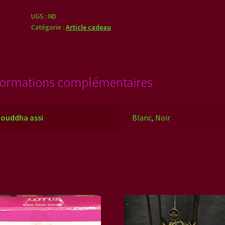
diffuseur
d'huiles
UGS :
ND
Catégorie :
Article cadeau
essentielles
formations complémentaires
bouddha assi
Blanc, Noir