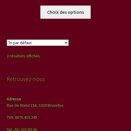
de
Ce
prix :
Choix des options
produit
€30,00
a
à
plusieurs
€70,00
variations.
Les
options
2 résultats affichés
peuvent
être
choisies
Retrouvez-nous
sur
la
page
Adresse
du
Rue de Wand 134,
1020 Bruxelles
produit
TVA: 0676.415.345
Tel : 02/ 437.89.26